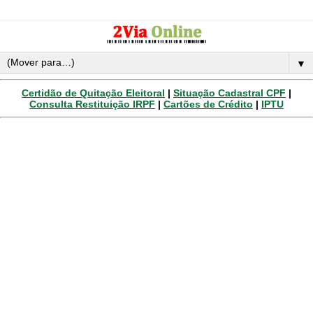
▼
Certidão de Quitação Eleitoral
|
Situação Cadastral CPF
|
Consulta Restituição IRPF
|
Cartões de Crédito
|
IPTU