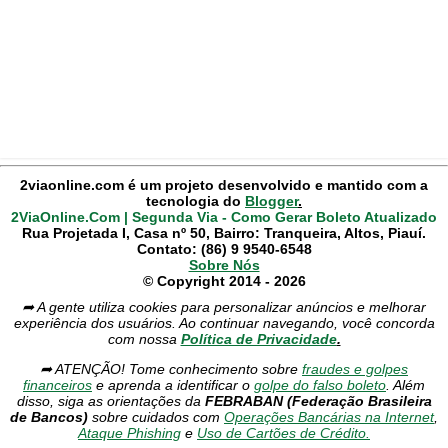
2viaonline.com é um projeto desenvolvido e mantido com a
tecnologia do
Blogger
.
2ViaOnline.Com | Segunda Via - Como Gerar Boleto Atualizado
Rua Projetada I, Casa nº 50, Bairro: Tranqueira, Altos, Piauí.
Contato: (86) 9 9540-6548
Sobre Nós
© Copyright 2014 - 2026
➦ A gente utiliza cookies para personalizar anúncios e melhorar
experiência dos usuários. Ao continuar navegando, você concorda
com nossa
Política de Privacidade
.
➦ ATENÇÃO! Tome conhecimento sobre
fraudes e golpes
financeiros
e aprenda a identificar o
golpe do falso boleto
. Além
disso, siga as orientações da
FEBRABAN (Federação Brasileira
de Bancos)
sobre cuidados com
Operações Bancárias na Internet
,
Ataque Phishing
e
Uso de Cartões de Crédito.