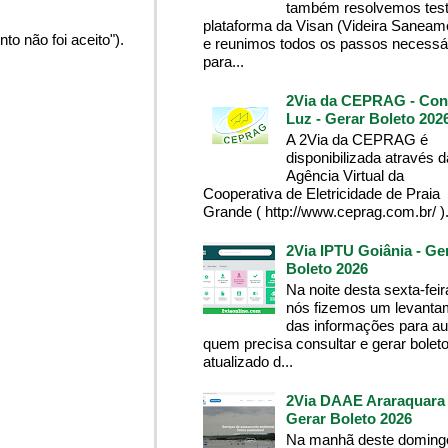
também resolvemos test
plataforma da Visan (Videira Saneam
o não foi aceito").
e reunimos todos os passos necessá
para...
2Via da CEPRAG - Con
Luz - Gerar Boleto 202
A 2Via da CEPRAG é
disponibilizada através d
Agência Virtual da
Cooperativa de Eletricidade de Praia
Grande ( http://www.ceprag.com.br/ ). 
2Via IPTU Goiânia - Ge
Boleto 2026
Na noite desta sexta-feir
nós fizemos um levanta
das informações para aux
quem precisa consultar e gerar bolet
atualizado d...
2Via DAAE Araraquara 
Gerar Boleto 2026
Na manhã deste domingo