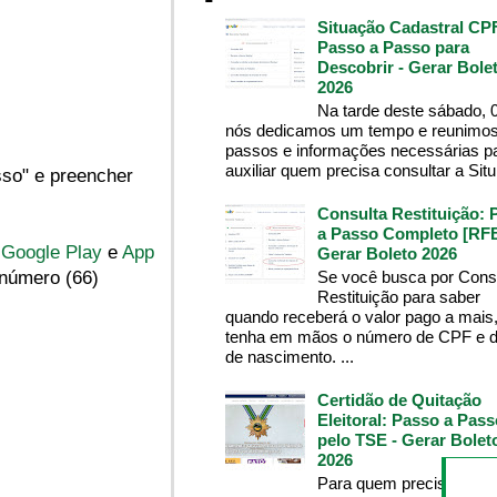
Situação Cadastral CP
Passo a Passo para
Descobrir - Gerar Bole
2026
Na tarde deste sábado, 
nós dedicamos um tempo e reunimos
passos e informações necessárias p
auxiliar quem precisa consultar a Situ.
sso" e preencher
Consulta Restituição: 
a Passo Completo [RFB
:
Google Play
e
App
Gerar Boleto 2026
Se você busca por Cons
 número (66)
Restituição para saber
quando receberá o valor pago a mais
tenha em mãos o número de CPF e d
de nascimento. ...
Certidão de Quitação
Eleitoral: Passo a Pass
pelo TSE - Gerar Bolet
2026
Para quem precisa da