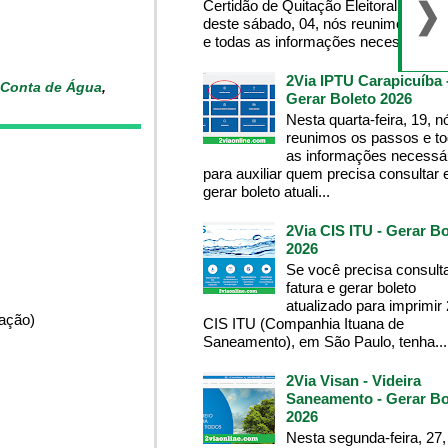
Certidão de Quitação Eleitoral , na m
deste sábado, 04, nós reunimos os 
e todas as informações necessárias p
2Via IPTU Carapicuíba 
Conta de Água
,
Gerar Boleto 2026
Nesta quarta-feira, 19, n
reunimos os passos e t
as informações necessá
para auxiliar quem precisa consultar 
gerar boleto atuali...
2Via CIS ITU - Gerar Bo
2026
Se você precisa consult
fatura e gerar boleto
atualizado para imprimir
pação)
CIS ITU (Companhia Ituana de
Saneamento), em São Paulo, tenha...
2Via Visan - Videira
Saneamento - Gerar Bo
2026
Nesta segunda-feira, 27,