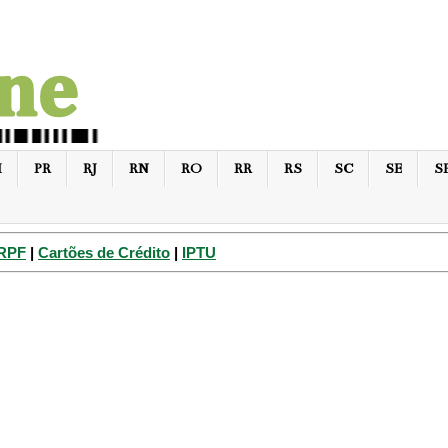
I
PR
RJ
RN
RO
RR
RS
SC
SE
S
IRPF
|
Cartões de Crédito
|
IPTU