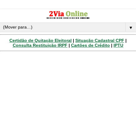
▼
Certidão de Quitação Eleitoral
|
Situação Cadastral CPF
|
Consulta Restituição IRPF
|
Cartões de Crédito
|
IPTU