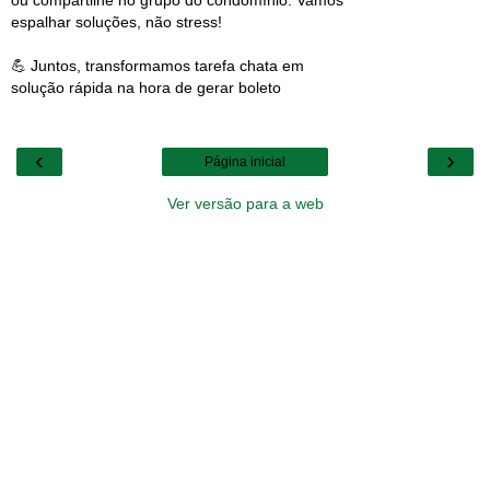
ou compartilhe no grupo do condomínio. Vamos
espalhar soluções, não stress!
💪 Juntos, transformamos tarefa chata em
solução rápida na hora de gerar boleto
‹
›
Página inicial
Ver versão para a web