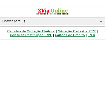
▼
Certidão de Quitação Eleitoral
|
Situação Cadastral CPF
|
Consulta Restituição IRPF
|
Cartões de Crédito
|
IPTU