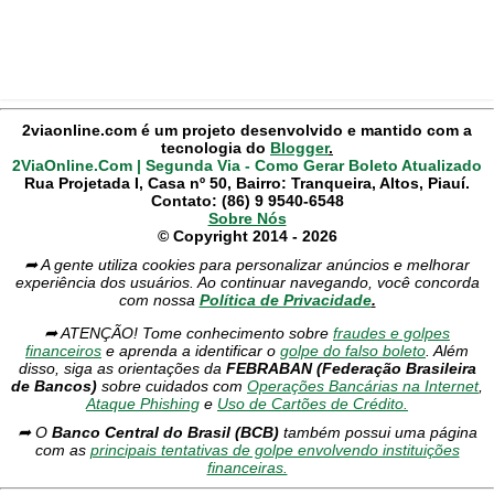
2viaonline.com é um projeto desenvolvido e mantido com a
tecnologia do
Blogger
.
2ViaOnline.Com | Segunda Via - Como Gerar Boleto Atualizado
Rua Projetada I, Casa nº 50, Bairro: Tranqueira, Altos, Piauí.
Contato: (86) 9 9540-6548
Sobre Nós
© Copyright 2014 - 2026
➦ A gente utiliza cookies para personalizar anúncios e melhorar
experiência dos usuários. Ao continuar navegando, você concorda
com nossa
Política de Privacidade
.
➦ ATENÇÃO! Tome conhecimento sobre
fraudes e golpes
financeiros
e aprenda a identificar o
golpe do falso boleto
. Além
disso, siga as orientações da
FEBRABAN (Federação Brasileira
de Bancos)
sobre cuidados com
Operações Bancárias na Internet
,
Ataque Phishing
e
Uso de Cartões de Crédito.
➦ O
Banco Central do Brasil (BCB)
também possui uma página
com as
principais tentativas de golpe envolvendo instituições
financeiras.