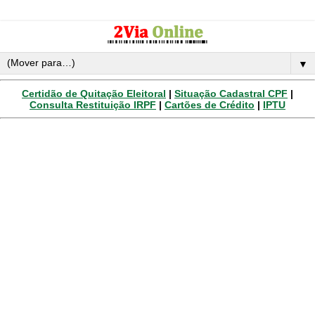
▼
Certidão de Quitação Eleitoral
|
Situação Cadastral CPF
|
Consulta Restituição IRPF
|
Cartões de Crédito
|
IPTU