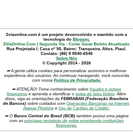
2viaonline.com é um projeto desenvolvido e mantido com a
tecnologia do
Blogger
.
2ViaOnline.Com | Segunda Via - Como Gerar Boleto Atualizado
Rua Projetada I, Casa nº 50, Bairro: Tranqueira, Altos, Piauí.
Contato: (86) 9 9540-6548
Sobre Nós
© Copyright 2014 - 2026
➦ A gente utiliza cookies para personalizar anúncios e melhorar
experiência dos usuários. Ao continuar navegando, você concorda
com nossa
Política de Privacidade
.
➦ ATENÇÃO! Tome conhecimento sobre
fraudes e golpes
financeiros
e aprenda a identificar o
golpe do falso boleto
. Além
disso, siga as orientações da
FEBRABAN (Federação Brasileira
de Bancos)
sobre cuidados com
Operações Bancárias na Internet
,
Ataque Phishing
e
Uso de Cartões de Crédito.
➦ O
Banco Central do Brasil (BCB)
também possui uma página
com as
principais tentativas de golpe envolvendo instituições
financeiras.