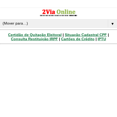
▼
Certidão de Quitação Eleitoral
|
Situação Cadastral CPF
|
Consulta Restituição IRPF
|
Cartões de Crédito
|
IPTU