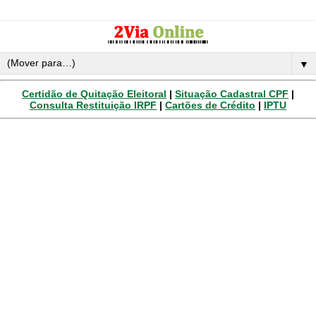
▼
Certidão de Quitação Eleitoral
|
Situação Cadastral CPF
|
Consulta Restituição IRPF
|
Cartões de Crédito
|
IPTU